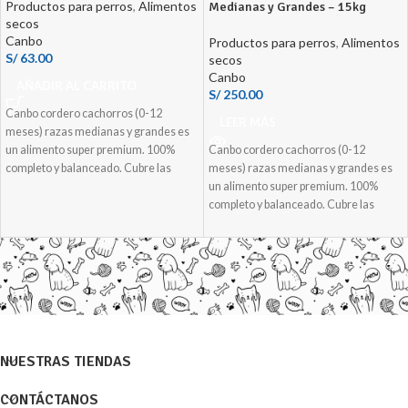
Productos para perros
,
Alimentos
Medianas y Grandes – 15kg
secos
Canbo
Productos para perros
,
Alimentos
S/
63.00
secos
Canbo
AÑADIR AL CARRITO
S/
250.00
Canbo cordero cachorros (0-12
LEER MÁS
meses) razas medianas y grandes es
un alimento super premium. 100%
Canbo cordero cachorros (0-12
completo y balanceado. Cubre las
meses) razas medianas y grandes es
necesidades nutricionales de la
un alimento super premium. 100%
mascota con una mezcla equilibrada
completo y balanceado. Cubre las
de ingredientes.
necesidades nutricionales de la
mascota con una mezcla equilibrada
de ingredientes.
NUESTRAS TIENDAS
CONTÁCTANOS